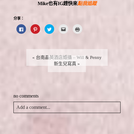
Mike
也有
IG
趕快來
點我追蹤
分享：
按
分
分
點
點
一
享
享
這
這
下
到
到
裡
裡
以
P
T
寄
列
分
i
w
給
印
享
n
i
朋
(
至
t
t
友
在
F
e
t
(
新
a
r
e
在
視
«
台南晶英酒店婚攝 – Will & Penny
c
e
r
新
窗
e
s
(
新生兒寫真
視
»
中
b
t
在
窗
開
o
(
新
中
啟
o
在
視
開
)
k
新
窗
啟
(
視
中
)
在
窗
開
新
中
啟
視
開
)
no comments
窗
啟
中
)
開
啟
Add a comment...
)
Your email is
never
published or shared. Required fields
are marked *