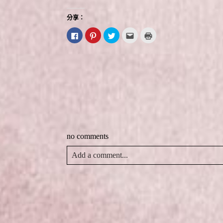
分享：
按
分
分
點
點
一
享
享
這
這
下
到
到
裡
裡
以
P
T
寄
列
分
i
w
給
印
享
n
i
朋
(
至
t
t
友
在
F
e
t
(
新
a
r
e
在
視
c
e
r
新
窗
e
s
(
視
中
b
t
在
窗
開
o
(
新
中
啟
o
在
視
開
)
k
新
窗
啟
(
視
中
)
在
窗
開
新
中
啟
no comments
視
開
)
窗
啟
中
)
Add a comment...
開
啟
)
Your email is
never
published or shared. Required