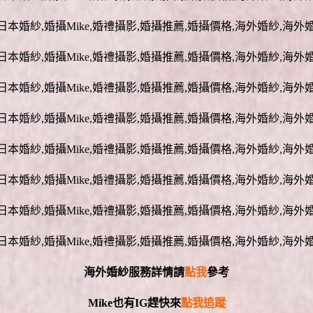
海外婚紗服務詳情請
點我
參考
Mike
也有
IG
趕快來
點我追蹤