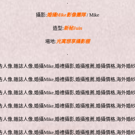
.
攝影:
婚攝Mike影像團隊
/ Mike
造型:
新秘Juin
場地:
光寓想享攝影棚
.