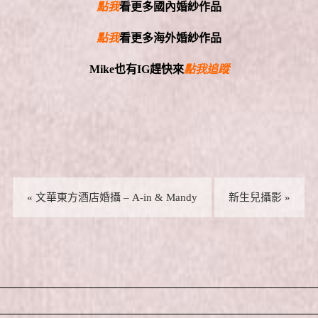
點我
看更多國內婚紗作品
點我
看更多海外婚紗作品
Mike
也有
IG
趕快來
點我追蹤
«
文華東方酒店婚攝 – A-in & Mandy
新生兒攝影
»