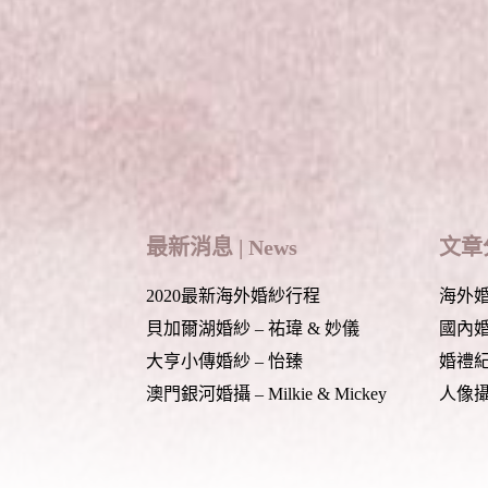
)
Your email is
never
published or shared. Required
Post Comment
最新消息 | News
文章分
2020最新海外婚紗行程
海外婚紗
貝加爾湖婚紗 – 祐瑋 & 妙儀
國內婚紗
大亨小傳婚紗 – 怡臻
婚禮紀錄
澳門銀河婚攝 – Milkie & Mickey
人像攝影