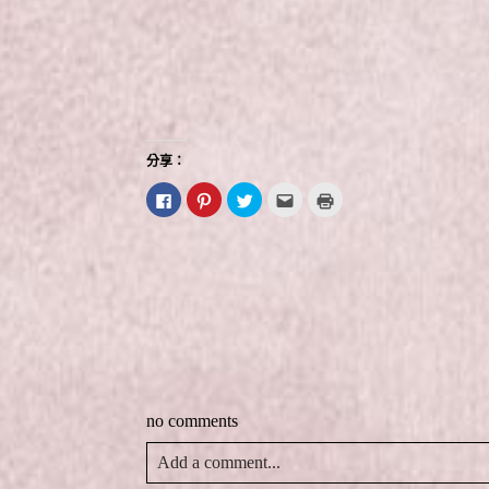
分享：
按
分
分
點
點
一
享
享
這
這
下
到
到
裡
裡
以
P
T
寄
列
分
i
w
給
印
享
n
i
朋
(
至
t
t
友
在
F
e
t
(
新
a
r
e
在
視
c
e
r
新
窗
e
s
(
視
中
b
t
在
窗
開
o
(
新
中
啟
o
在
視
開
)
k
新
窗
啟
(
視
中
)
在
窗
開
新
中
啟
no comments
視
開
)
窗
啟
中
)
Add a comment...
開
啟