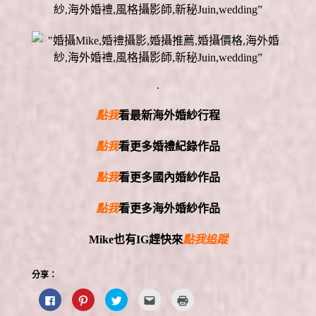
.
點我
看最新海外婚紗行程
點我
看更多婚禮紀錄作品
點我
看更多國內婚紗作品
點我
看更多海外婚紗作品
Mike
也有
IG
趕快來
點我追蹤
分享：
按
分
分
點
點
一
享
享
這
這
下
到
到
裡
裡