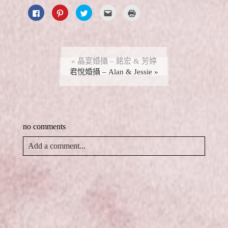
按
分
分
點
點
一
享
享
這
這
下
到
到
裡
裡
以
P
T
寄
列
分
i
w
給
印
享
n
i
朋
(
至
t
t
友
在
F
e
t
(
新
a
r
e
在
視
«
晶宴婚攝 – 銘宏 & 芳婷
c
e
r
新
窗
e
s
君悅婚攝 – Alan & Jessie
(
視
中
»
b
t
在
窗
開
o
(
新
中
啟
o
在
視
開
)
k
新
窗
啟
(
視
中
)
在
窗
開
新
中
啟
視
開
)
no comments
窗
啟
中
)
開
啟
Add a comment...
)
Your email is
never
published or shared. Required fields
are marked *