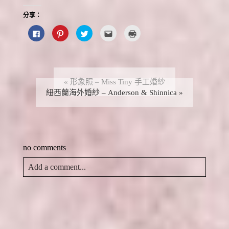
分享：
按
分
分
點
點
一
享
享
這
這
下
到
到
裡
裡
以
P
T
寄
列
分
i
w
給
印
享
n
i
朋
(
至
t
t
友
在
F
e
t
(
新
a
r
e
在
視
«
形象照 – Miss Tiny 手工婚紗
c
e
r
新
窗
e
紐西蘭海外婚紗 – Anderson & Shinnica
s
(
視
中
»
b
t
在
窗
開
o
(
新
中
啟
o
在
視
開
)
k
新
窗
啟
(
視
中
)
在
窗
開
新
中
啟
視
開
)
no comments
窗
啟
中
)
開
啟
Add a comment...
)
Your email is
never
published or shared. Required fields
are marked *