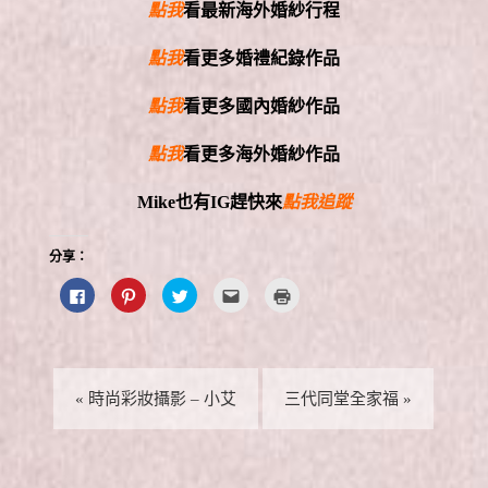
點我
看最新海外婚紗行程
點我
看更多婚禮紀錄作品
點我
看更多國內婚紗作品
點我
看更多海外婚紗作品
Mike
也有
IG
趕快來
點我追蹤
分享：
按
分
分
點
點
一
享
享
這
這
下
到
到
裡
裡
以
P
T
寄
列
分
i
w
給
印
享
n
i
朋
(
至
t
t
友
在
F
e
t
(
新
a
r
e
在
視
«
時尚彩妝攝影 – 小艾
三代同堂全家福
»
c
e
r
新
窗
e
s
(
視
中
b
t
在
窗
開
o
(
新
中
啟
o
在
視
開
)
k
新
窗
啟
(
視
中
)