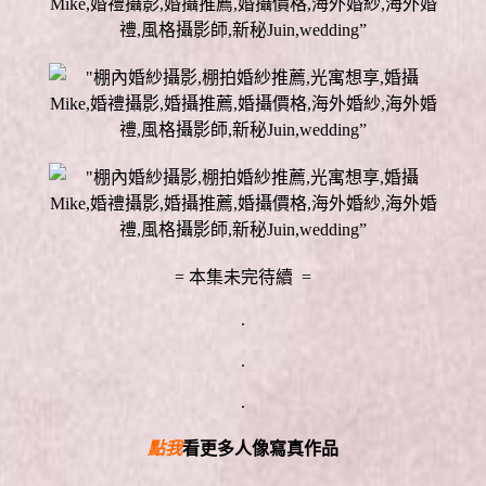
= 本集未完待續 =
.
.
.
點我
看更多人像寫真作品