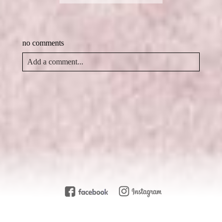
o
(
新
中
啟
o
在
視
開
)
k
新
窗
啟
(
視
中
)
在
窗
開
新
中
啟
視
開
)
no comments
窗
啟
中
)
開
啟
Add a comment...
)
Your email is
never
published or shared. Required fields
are marked *
Post Comment