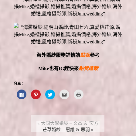
海外婚紗服務詳情請
點我
參考
Mike
也有
IG
趕快來
點我追蹤
分享：
按
分
分
點
點
一
享
享
這
這
下
到
到
裡
裡
以
P
T
寄
列
分
i
w
給
印
享
n
i
朋
(
至
t
t
友
在
F
e
t
(
新
a
r
e
在
視
«
大同大學婚紗 – 文杰 ＆ 奕方
c
e
r
新
窗
e
s
芒草婚紗 – 惠維 & 思羽
(
視
中
»
b
t
在
窗
開