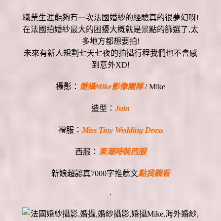
職業生涯能夠有一次法國婚紗的經驗真的很夢幻呀!
在法國拍婚紗最大的困擾大概就是景點的篩選了,太
多地方都想要拍!
未來有新人規劃七天七夜的拍攝行程我們也不會感
到意外XD!
攝影：
婚攝Mike影像團隊
/ Mike
造型：
Juin
禮服：
Miss Tiny Wedding Dress
西服：
東潮時裝西服
新娘超認真7000字推薦文
點我觀看
.