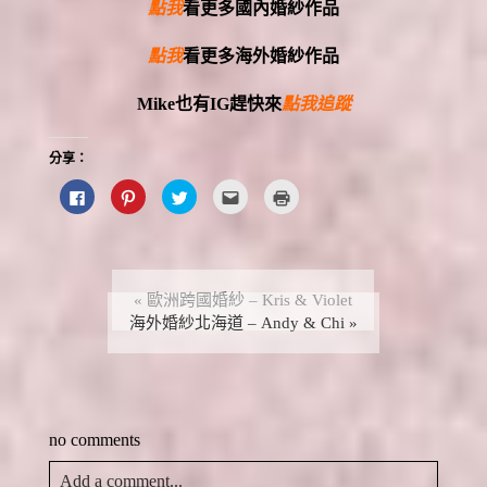
點我
看更多國內婚紗作品
點我
看更多海外婚紗作品
Mike
也有
IG
趕快來
點我追蹤
分享：
按
分
分
點
點
一
享
享
這
這
下
到
到
裡
裡
以
P
T
寄
列
分
i
w
給
印
享
n
i
朋
(
至
t
t
友
在
F
e
t
(
新
a
r
e
在
視
«
歐洲跨國婚紗 – Kris & Violet
c
e
r
新
窗
e
海外婚紗北海道 – Andy & Chi
s
(
視
中
»
b
t
在
窗
開
o
(
新
中
啟
o
在
視
開
)
k
新
窗
啟
(
視
中
)
在
窗
開
新
中
啟
視
開
)
no comments
窗
啟
中
)
開
啟
Add a comment...