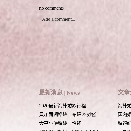
(
視
中
)
在
窗
開
新
中
啟
no comments
視
開
)
窗
啟
中
)
Add a comment...
開
啟
)
Your email is
never
published or shared. Required
Post Comment
最新消息 | News
文章分
2020最新海外婚紗行程
海外婚紗
貝加爾湖婚紗 – 祐瑋 & 妙儀
國內婚紗
大亨小傳婚紗 – 怡臻
婚禮紀錄