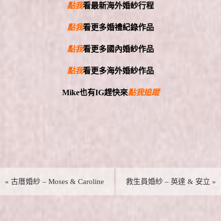
點我
看最新海外婚紗行程
點我
看更多婚禮紀錄作品
點我
看更多國內婚紗作品
點我
看更多海外婚紗作品
Mike
也有
IG
趕快來
點我追蹤
«
古厝婚紗 – Moses & Caroline
救生員婚紗 – 英達 & 安立
»