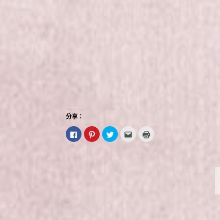
分享：
按
分
分
點
點
一
享
享
這
這
下
到
到
裡
裡
以
P
T
寄
列
分
i
w
給
印
享
n
i
朋
(
至
t
t
友
在
F
e
t
(
新
a
r
e
在
視
c
e
r
新
窗
e
s
(
視
中
b
t
在
窗
開
o
(
新
中
啟
o
在
視
開
)
k
新
窗
啟