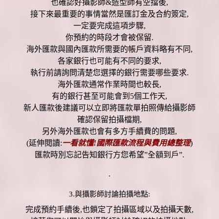
也確認好攝影師&造型師有空擋後,
接下來最重要的事情當然是匯訂金及合約簽定,
一定要完成這項步驟,
你預約的時段才會被保留.
海外匯款與國內匯款所需要的帳戶資料略有不同,
各家銀行也可能有不同的要求,
執行前請詢問清楚您選擇的銀行需要哪些要求.
海外匯款通常作業時間也較長,
有的銀行甚至可能會到5個工作天,
新人匯款後建議可以立即將匯款單拍照傳給攝影師
確認保留拍攝檔期,
另外海外匯款也會有多方手續費的問題,
(延伸閱讀:
一看就懂!國際匯款流程與費用總整理
)
匯款時別忘記告知銀行方您希望”全額到戶”.
.
3.與攝影師討論拍攝地點:
完成預約手續後,也鎖定了拍攝區域以及拍攝天數,