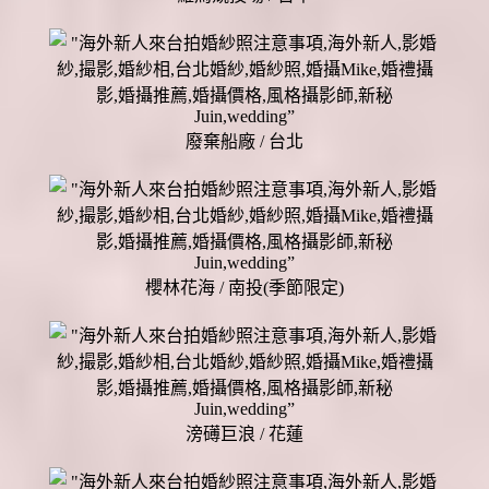
廢棄船廠 / 台北
櫻林花海 / 南投(季節限定)
滂礡巨浪 / 花蓮