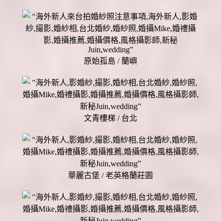
原始孤島 / 蘭嶼
文青樓梯 / 台北
華麗古堡 / 老英格蘭莊園