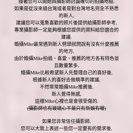
接著您可以開始與攝影師討論確切的拍攝地點.
如果是從沒來過台灣或者是對台灣地名完全不熟悉
的新人,
建議您可以蒐集喜歡的照片後提供給攝影師參考,
專業攝影師一定能夠根據您提供的資料給您適合的
建議.
婚攝Mike最常遇到新人劈頭就問說有沒有什麼推薦
的地方,
由於婚攝Mike拍過、喜愛、推薦的地方各有特色並
且數量繁多,
婚攝Mike比較希望新人先整理自己的喜好後,
根據新人的喜好去做精準的建議,
不然常常婚攝Mike推薦後,
新人覺得無感,
這樣Mike心裡也是會很受傷的.
(攝影師也有玻璃心不是只有新娘有喔)
如果您非常信任攝影師,
您可以大致上表述一些您一定要有的需求後,