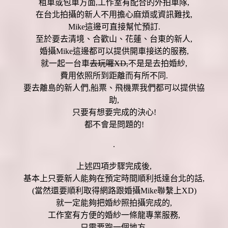
租車或包車方面,工作室有配合的外拍車隊,
在台北拍攝的新人不用擔心麻煩或資訊難找,
Mike這邊可直接幫忙預訂.
至於要去清境、合歡山、花蓮、台東的新人,
婚攝Mike這邊都可以提供開車接送的服務,
就一起一台車
去玩囉XD,
不是是去拍婚紗,
費用依照所到距離而有所不同.
要去離島的新人們,船票、飛機票我們都可以提供協
助,
只要有想要完成的決心!
都不會是問題的!
.
上述四項步驟完成後,
基本上只要新人能夠在預定時間順利抵達台北的話,
(當然還要順利取得網路跟婚攝Mike聯繫上XD)
就一定能夠把婚紗照拍攝完成的,
工作室有方便的婚紗一條龍專業服務,
只需要跑一個地方,