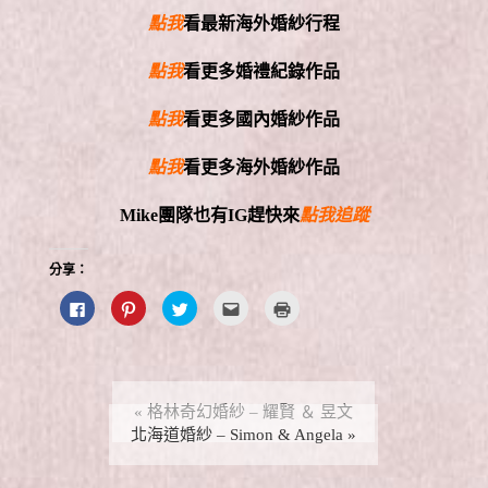
點我
看最新海外婚紗行程
點我
看更多婚禮紀錄作品
點我
看更多國內婚紗作品
點我
看更多海外婚紗作品
Mike團隊
也有
IG
趕快來
點我追蹤
分享：
按
分
分
點
點
一
享
享
這
這
下
到
到
裡
裡
以
P
T
寄
列
分
i
w
給
印
享
n
i
朋
(
至
t
t
友
在
F
e
t
(
新
a
r
e
在
視
«
格林奇幻婚紗 – 耀賢 ＆ 昱文
c
e
r
新
窗
e
北海道婚紗 – Simon & Angela
s
(
視
中
»
b
t
在
窗
開
o
(
新
中
啟
o
在
視
開
)
k
新
窗
啟