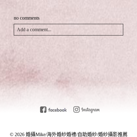
(
視
中
)
在
窗
開
新
中
啟
視
開
)
no comments
窗
啟
中
)
開
啟
Add a comment...
)
Your email is
never
published or shared. Required fields
are marked *
Post Comment
© 2026 婚攝Mike/海外婚紗婚禮/自助婚紗/婚紗攝影推薦