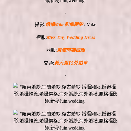
.
攝影:
婚攝Mike影像團隊
/ Mike
禮服:
Miss Tiny Wedding Dress
西服:
東潮時裝西服
交通:
黃大哥T5外拍車
.