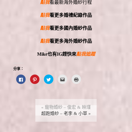
點我
看最新海外婚紗行程
點我
看更多婚禮紀錄作品
點我
看更多國內婚紗作品
點我
看更多海外婚紗作品
Mike
也有
IG
趕快來
點我追蹤
分享：
按
分
分
點
點
一
享
享
這
這
下
到
到
裡
裡
以
P
T
寄
列
分
i
w
給
印
享
n
i
朋
(
至
t
t
友
在
F
e
t
(
新
a
r
e
在
視
«
寵物婚紗 – 俊宏 & 映瑾
c
e
r
新
窗
e
s
超跑婚紗 – 老李 & 小草
(
視
中
»
b
t
在
窗
開
o
(
新
中
啟
o
在
視
開
)
k
新
窗
啟
(
視
中
)