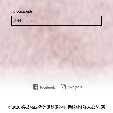
在
窗
開
新
中
啟
視
開
)
no comments
窗
啟
中
)
開
啟
Add a comment...
)
Your email is
never
published or shared. Required fields
are marked *
Post Comment
© 2026 婚攝Mike/海外婚紗婚禮/自助婚紗/婚紗攝影推薦