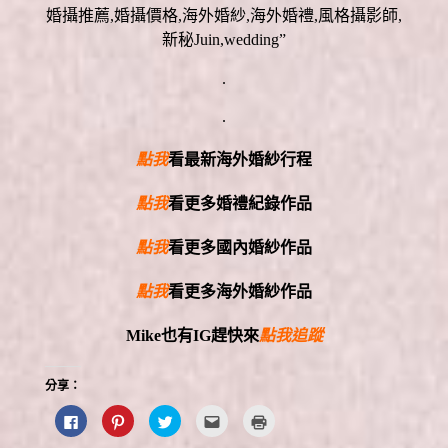
.
.
點我
看最新海外婚紗行程
點我
看更多婚禮紀錄作品
點我
看更多國內婚紗作品
點我
看更多海外婚紗作品
Mike
也有
IG
趕快來
點我追蹤
分享：
按
分
分
點
點
一
享
享
這
這
下
到
到
裡
裡