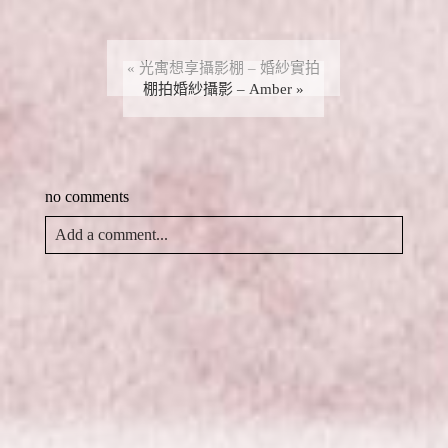
以
P
T
寄
列
分
i
w
給
印
享
n
i
朋
(
至
t
t
友
在
F
e
t
(
新
a
r
e
在
視
«
光寓想享攝影棚 – 婚紗實拍
c
e
r
新
窗
e
s
棚拍婚紗攝影 – Amber
(
視
中
»
b
t
在
窗
開
o
(
新
中
啟
o
在
視
開
)
k
新
窗
啟
(
視
中
)
在
窗
開
新
中
啟
視
開
)
no comments
窗
啟
中
)
開
啟
Add a comment...
)
Your email is
never
published or shared. Required fields
are marked *