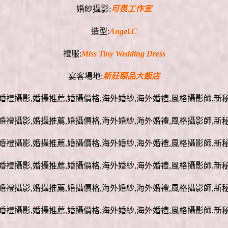
婚紗攝影:
可畏工作室
造型:
Angel.C
禮服:
Miss Tiny Wedding Dress
宴客場地:
新莊頤品大飯店