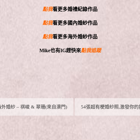
點我
看更多婚禮紀錄作品
點我
看更多國內婚紗作品
點我
看更多海外婚紗作品
Mike
也有
IG
趕快來
點我追蹤
外婚紗 – 祺峻 & 翠珊(來自澳門)
54張超有梗婚紗照,激發你