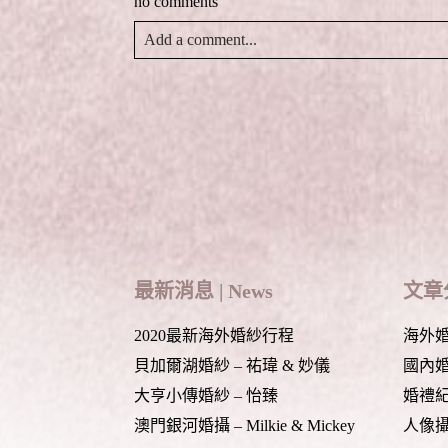
no comments
視
開
)
窗
啟
中
)
Add a comment...
開
啟
)
Your email is
never
published or shared. Required
Post Comment
最新消息 | News
文章分
2020最新海外婚紗行程
海外婚紗
貝加爾湖婚紗 – 祐瑋 & 妙儀
國內婚紗
大亨小傳婚紗 – 怡臻
婚禮紀錄
澳門銀河婚攝 – Milkie & Mickey
人像攝影