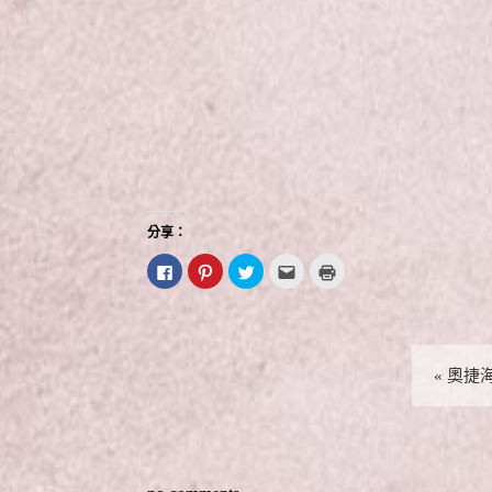
分享：
按
分
分
點
點
一
享
享
這
這
下
到
到
裡
裡
以
P
T
寄
列
分
i
w
給
印
享
n
i
朋
(
至
t
t
友
在
F
e
t
(
新
a
r
e
在
視
«
奧捷海
c
e
r
新
窗
e
s
(
視
中
b
t
在
窗
開
o
(
新
中
啟
o
在
視
開
)
k
新
窗
啟
(
視
中
)
在
窗
開
新
中
啟