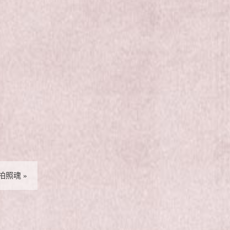
的拍照魂
»