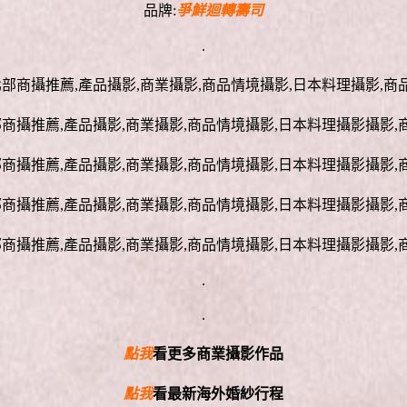
品牌:
爭鮮迴轉壽司
.
.
.
點我
看更多商業攝影作品
點我
看最新海外婚紗行程