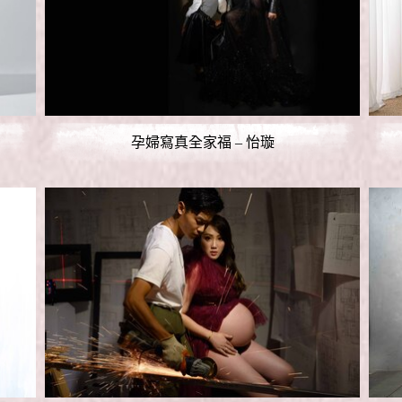
孕婦寫真全家福 – 怡璇