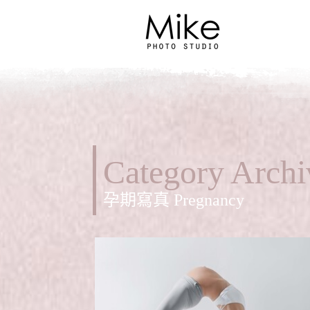
Category Archi
孕期寫真 Pregnancy