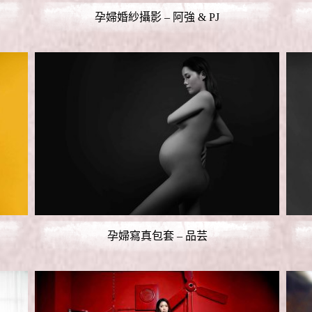
孕婦婚紗攝影 – 阿強 & PJ
孕婦寫真包套 – 品芸