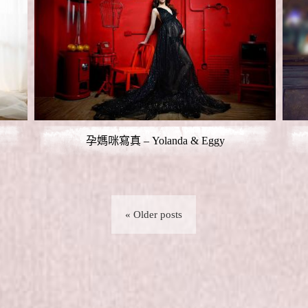
孕媽咪寫真 – Yolanda & Eggy
« Older posts