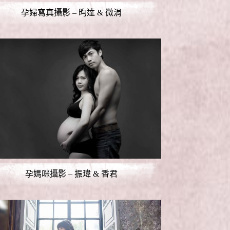
孕婦寫真攝影 – 昀達 & 微涓
孕媽咪攝影 – 振瑋 & 香君