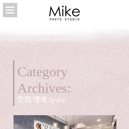
Category
Archives:
空間/環境 Space