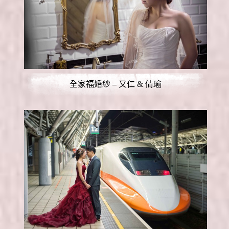
全家福婚紗 – 又仁 & 倩瑜