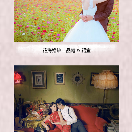
花海婚紗 – 品翰 & 韶宜