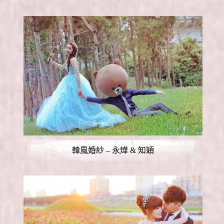
韓風婚紗 – 永燁 & 知穎