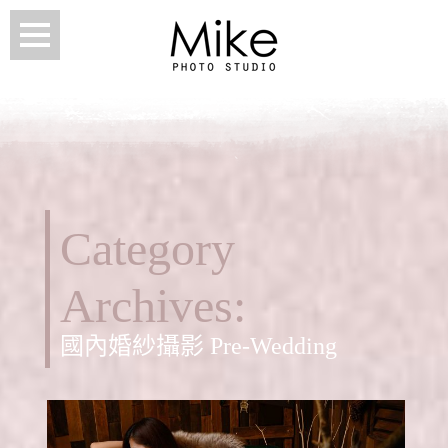
Category
Archives:
國內婚紗攝影 Pre-Wedding