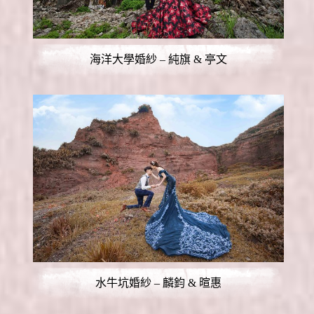
海洋大學婚紗 – 純旗 & 亭文
水牛坑婚紗 – 麟鈞 & 暄惠