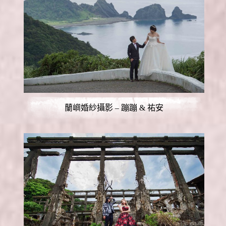
蘭嶼婚紗攝影 – 蹦蹦 & 祐安