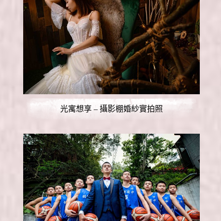
光寓想享 – 攝影棚婚紗實拍照