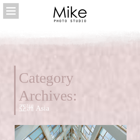
Category
Archives:
亞洲 Asia