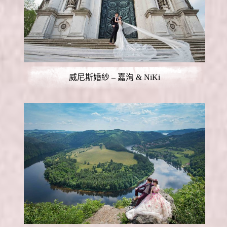
威尼斯婚紗 – 嘉洵 & NiKi