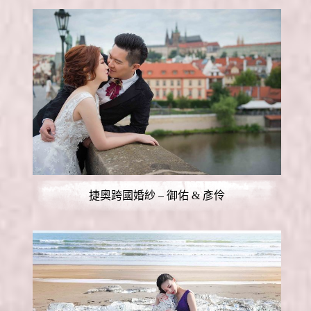
捷奧跨國婚紗 – 御佑 & 彥伶