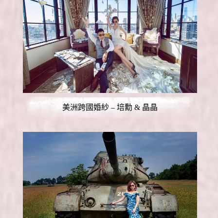
美洲跨國婚紗 – 培勳 & 晶晶