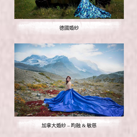
德國婚紗
加拿大婚紗 – 昀融 & 敏慈