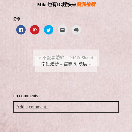
Mike
也有
IG
趕快來
點我追蹤
分享：
按
分
分
點
點
一
享
享
這
這
下
到
到
裡
裡
以
P
T
寄
列
分
i
w
給
印
享
n
i
朋
(
至
t
t
友
在
F
e
t
(
新
a
r
e
在
視
«
不厭亭婚紗 – Jeff & Shanti
c
e
r
新
窗
e
s
南投婚紗 – 富堯 & 映辰
(
視
中
»
b
t
在
窗
開
o
(
新
中
啟
o
在
視
開
)
k
新
窗
啟
(
視
中
)
在
窗
開
新
中
啟
視
開
)
no comments
窗
啟
中
)
開
啟
Add a comment...
)
Your email is
never
published or shared. Required fields
are marked *