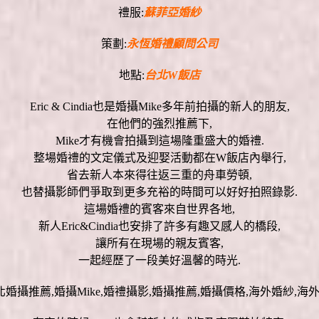
禮服:
蘇菲亞婚紗
策劃:
永恆婚禮顧問公司
地點:
台北W飯店
Eric & Cindia也是婚攝Mike多年前拍攝的新人的朋友,
在他們的強烈推薦下,
Mike才有機會拍攝到這場隆重盛大的婚禮.
整場婚禮的文定儀式及迎娶活動都在W飯店內舉行,
省去新人本來得往返三重的舟車勞頓,
也替攝影師們爭取到更多充裕的時間可以好好拍照錄影.
這場婚禮的賓客來自世界各地,
新人Eric&Cindia也安排了許多有趣又感人的橋段,
讓所有在現場的親友賓客,
一起經歷了一段美好溫馨的時光.